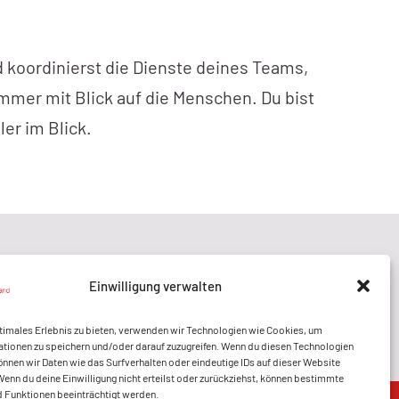
d koordinierst die Dienste deines Teams,
 immer mit Blick auf die Menschen. Du bist
er im Blick.
Einwilligung verwalten
@youngcaritaslahr
timales Erlebnis zu bieten, verwenden wir Technologien wie Cookies, um
tionen zu speichern und/oder darauf zuzugreifen. Wenn du diesen Technologien
nnen wir Daten wie das Surfverhalten oder eindeutige IDs auf dieser Website
Wenn du deine Einwilligung nicht erteilst oder zurückziehst, können bestimmte
 Funktionen beeinträchtigt werden.