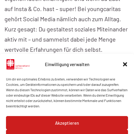
auf Insta & Co. hast – super! Bei youngcaritas
gehört Social Media nämlich auch zum Alltag.
Kurz gesagt: Du gestaltest soziales Miteinander
aktiv mit – und sammelst dabei jede Menge
wertvolle Erfahrungen für dich selbst.
Einwilligung verwalten
Folge uns auf Social Media!
Um dir ein optimales Erlebnis zu bieten, verwenden wir Technologien wie
Cookies, um Geräteinformationen zu speichern und/oder darauf zuzugreifen.
Wenn du diesen Technologien zustimmst, können wir Daten wie das Surfverhalten
oder eindeutige IDs auf dieser Website verarbeiten. Wenn du deine Einwilligung
@caritaslahr
@caritas_lahr
nicht erteilst oder zurückziehst, können bestimmte Merkmale und Funktionen
beeinträchtigt werden.
@youngcaritaslahr
Akzeptieren