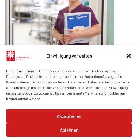
Einwilligung verwalten
Folge uns auf Social Media!
Um dir ein optimales Erlebnis zu bieten, verwenden wir Technologien wie
Cookies, um Geräteinformationen zu speichern und/oder darauf zuzugreifen.
Wenn du diesen Technologien zustimmst, können wir Daten wie das Surfverhalten
oder eindeutige IDs auf dieser Website verarbeiten. Wenn du deine Einwilligung
@caritaslahr
@caritas_lahr
nicht erteilst oder zurückziehst, können bestimmte Merkmale und Funktionen
beeinträchtigt werden.
@youngcaritaslahr
Akzeptieren
Ablehnen
Zurück zur Startseite
►